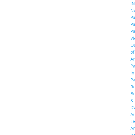
I
N
Pa
P
Pa
Vi
O
of
A
Pa
In
Pa
R
B
&
D
A
Le
A