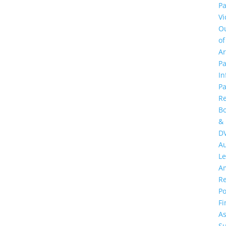
Pa
Vi
O
of
A
Pa
In
Pa
R
B
&
D
A
Le
A
R
Po
Fi
As
S